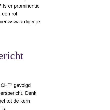
 Is er prominentie
 een rol
 nieuwswaardiger je
ericht
ICHT” gevolgd
persbericht. Denk
nel tot de kern
is.