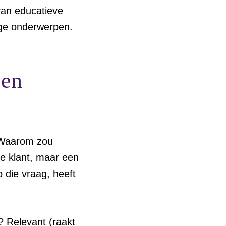
van educatieve
dige onderwerpen.
een
 “Waarom zou
te klant, maar een
p die vraag, heeft
? Relevant (raakt