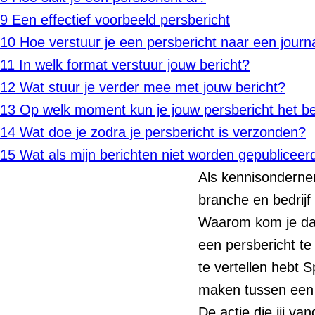
9
Een effectief voorbeeld persbericht
10
Hoe verstuur je een persbericht naar een journa
11
In welk format verstuur jouw bericht?
12
Wat stuur je verder mee met jouw bericht?
13
Op welk moment kun je jouw persbericht het b
14
Wat doe je zodra je persbericht is verzonden?
15
Wat als mijn berichten niet worden gepubliceer
Als kennisondernem
branche en bedrijf
Waarom kom je dan
een persbericht te 
te vertellen hebt S
maken tussen een l
De actie die jij v