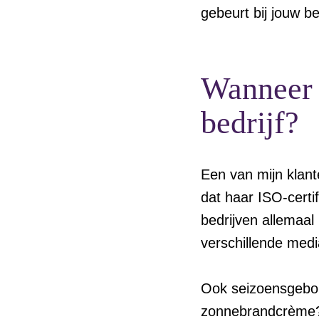
gebeurt bij jouw bed
Wanneer z
bedrijf?
Een van mijn klant
dat haar ISO-certi
bedrijven allemaa
verschillende medi
Ook seizoensgebon
zonnebrandcrème? P