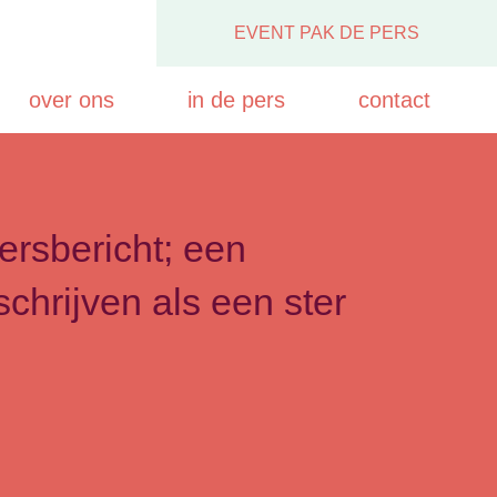
EVENT PAK DE PERS
over ons
in de pers
contact
ersbericht; een
schrijven als een ster