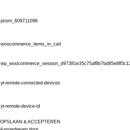
prism_609711096
woocommerce_items_in_cart
wp_woocommerce_session_d97381e35c75af8b7bd85e8ff3c1
yt-remote-connected-devices
yt-remote-device-id
OPSLAAN & ACCEPTEREN
Aangedreven door